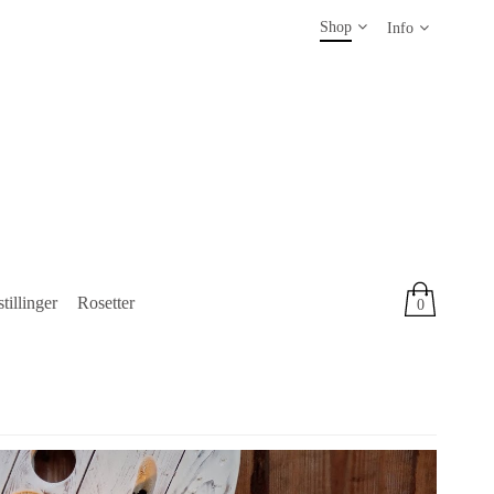
Shop
Info
tillinger
Rosetter
0