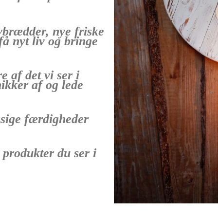
vbrædder, nye friske
få nyt liv og bringe
 af det vi ser i
ikker af og lede
sige færdigheder
 produkter du ser i