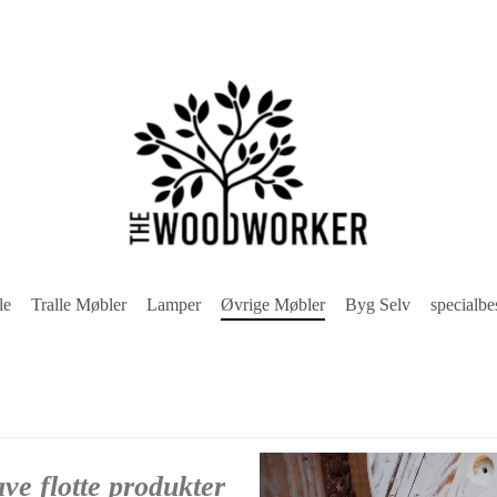
le
Tralle Møbler
Lamper
Øvrige Møbler
Byg Selv
specialbes
ve flotte produkter