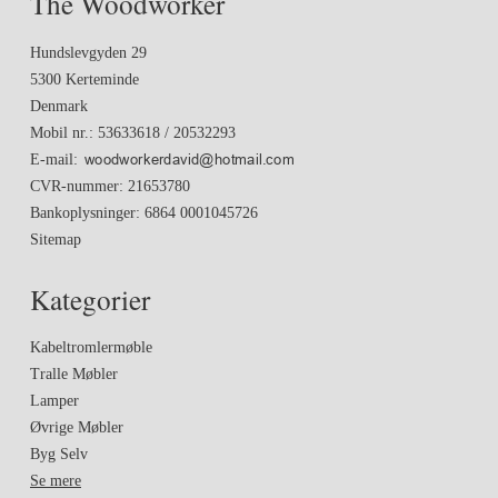
The Woodworker
Hundslevgyden 29
5300 Kerteminde
Denmark
Mobil nr.
:
53633618 / 20532293
E-mail
:
CVR-nummer
:
21653780
Bankoplysninger
:
6864 0001045726
Sitemap
Kategorier
Kabeltromlermøble
Tralle Møbler
Lamper
Øvrige Møbler
Byg Selv
Se mere