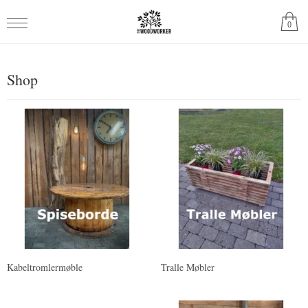
0
Shop
Kabeltromlermøble
Tralle Møbler